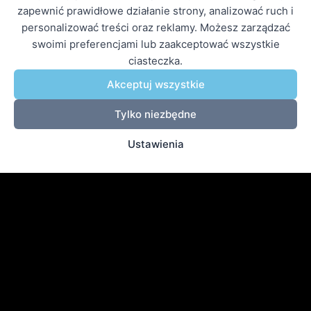
zapewnić prawidłowe działanie strony, analizować ruch i
personalizować treści oraz reklamy. Możesz zarządzać
swoimi preferencjami lub zaakceptować wszystkie
ciasteczka.
Akceptuj wszystkie
Tylko niezbędne
Ustawienia
Arwito Sp. z o.o. jest wyłącznym dystrybutorem maszyn
CNC Nettuno Sistemi w Polsce. Oferujemy profesjonalne
plotery do cięcia styropianu gorącym drutem — sprzedaż,
serwis i szkolenia.